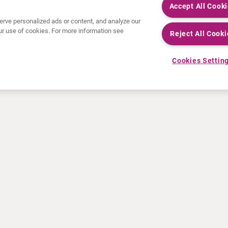
Accept All Cook
rve personalized ads or content, and analyze our
 our use of cookies. For more information see
Reject All Cooki
Cookies Settin
NOTIZIE RECENTI
RISORSE
Comunicati stampa
Education
Eventi
File audio e video