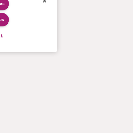
ies
es
gs
CARRIERE IN CURIUM
DI PIÙ
Processo di candidatura
Curium U.S. invoice terms and
Lavorare in Curium
conditions of sale
Incontra i nostri collaboratori
Contatti
Tirocini
Termini di utilizzo
Dicharazione sulla privacy
Politica sui cookie