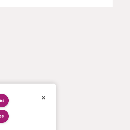
ies
es