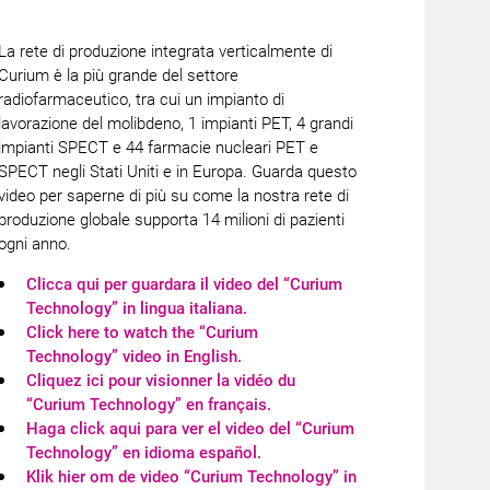
La rete di produzione integrata verticalmente di
Curium è la più grande del settore
radiofarmaceutico, tra cui un impianto di
lavorazione del molibdeno, 1 impianti PET, 4 grandi
impianti SPECT e 44 farmacie nucleari PET e
SPECT negli Stati Uniti e in Europa. Guarda questo
video per saperne di più su come la nostra rete di
produzione globale supporta 14 milioni di pazienti
ogni anno.
​Clicca qui per guardara il video del “Curium
Technology” in lingua italiana.​
Click here to watch the “Curium
Technology” video in English.​​
Cliquez ici pour visionner la vidéo du
“Curium Technology” en français.​
Haga click aqui para ver el video del “Curium
Technology” en idioma español.​
Klik hier om de video “Curium Technology” in