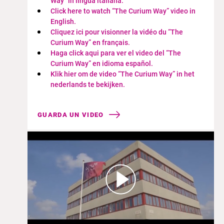
Way” in lingua italiana.
​Click here to watch “The Curium Way” video in
English.​
Cliquez ici pour visionner la vidéo du “The
Curium Way” en français.
Haga click aqui para ver el video del “The
Curium Way” en idioma español.
Klik hier om de video “The Curium Way” in het
nederlands te bekijken.
GUARDA UN VIDEO