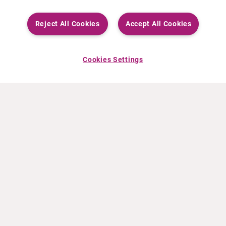
Reject All Cookies
Accept All Cookies
Cookies Settings
INFO CURIUM
PRODOTTI
Chi siamo
Prodotti europei
Cosa facciamo
Prodotti Statunitensi
Come lavoriamo
Prodotti canadesi
Sedi nel mondo
Sicurezza dei farmaci
Gruppo dirigenziale
Online Ordering (Dublin, Ireland)
NOTIZIE RECENTI
RISORSE
Comunicati stampa
Education