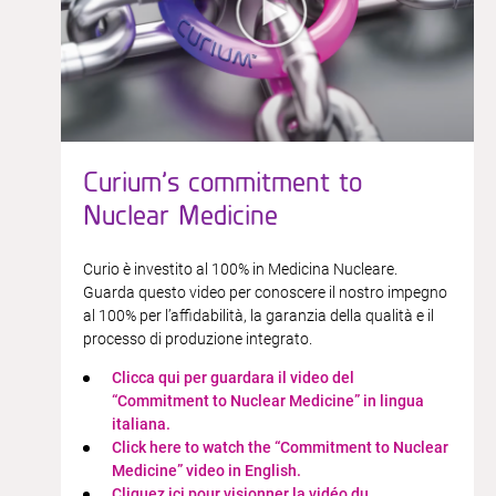
Curium’s commitment to
Nuclear Medicine
Curio è investito al 100% in Medicina Nucleare.
Guarda questo video per conoscere il nostro impegno
al 100% per l’affidabilità, la garanzia della qualità e il
processo di produzione integrato.
Clicca qui per guardara il video del
“Commitment to Nuclear Medicine” in lingua
italiana.​
Click here to watch the “Commitment to Nuclear
Medicine” video in English.​​
Cliquez ici pour visionner la vidéo du