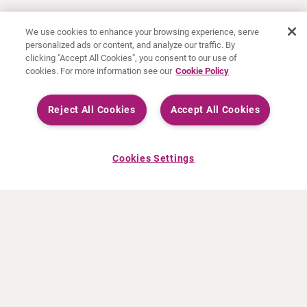
We use cookies to enhance your browsing experience, serve
personalized ads or content, and analyze our traffic. By
clicking "Accept All Cookies", you consent to our use of
cookies. For more information see our
Cookie Policy
Reject All Cookies
Accept All Cookies
Cookies Settings
INFO CURIUM
PRODOTTI
Chi siamo
Prodotti europei
Cosa facciamo
Prodotti Statunitensi
Come lavoriamo
Prodotti canadesi
Sedi nel mondo
Sicurezza dei farmaci