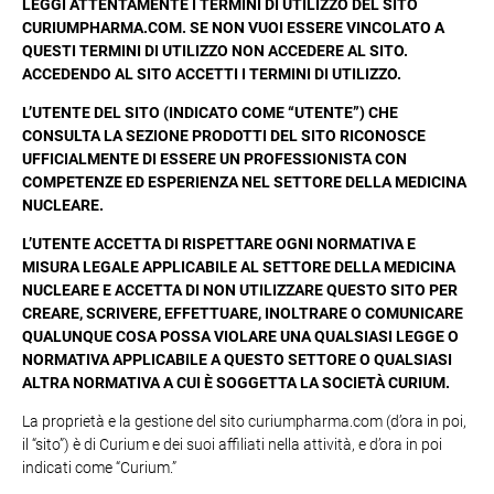
LEGGI ATTENTAMENTE I TERMINI DI UTILIZZO DEL SITO
CURIUMPHARMA.COM. SE NON VUOI ESSERE VINCOLATO A
QUESTI TERMINI DI UTILIZZO NON ACCEDERE AL SITO.
ACCEDENDO AL SITO ACCETTI I TERMINI DI UTILIZZO.
L’UTENTE DEL SITO (INDICATO COME “UTENTE”) CHE
CONSULTA LA SEZIONE PRODOTTI DEL SITO RICONOSCE
UFFICIALMENTE DI ESSERE UN PROFESSIONISTA CON
COMPETENZE ED ESPERIENZA NEL SETTORE DELLA MEDICINA
NUCLEARE.
L’UTENTE ACCETTA DI RISPETTARE OGNI NORMATIVA E
MISURA LEGALE APPLICABILE AL SETTORE DELLA MEDICINA
NUCLEARE E ACCETTA DI NON UTILIZZARE QUESTO SITO PER
CREARE, SCRIVERE, EFFETTUARE, INOLTRARE O COMUNICARE
QUALUNQUE COSA POSSA VIOLARE UNA QUALSIASI LEGGE O
NORMATIVA APPLICABILE A QUESTO SETTORE O QUALSIASI
ALTRA NORMATIVA A CUI È SOGGETTA LA SOCIETÀ CURIUM.
La proprietà e la gestione del sito curiumpharma.com (d’ora in poi,
il “sito”) è di Curium e dei suoi affiliati nella attività, e d’ora in poi
indicati come “Curium.”