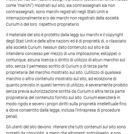
come “marchi”) mostrati sul sito, sia contrassegnati sia non
contrassegnati, sono marchi registrati negli Stati Uniti e
internazionalmente e/o dei marchi non registrati della società
Curium o del loro rispettivo proprietario.
Il materiale del sito è protetto dalla leggi sui marchi e il copyright
degli Stati Uniti e delle altre nazioni ed è di proprietà di, o rilasciato
alla società Curium. Nessun dato contenuto sul sito è da
intendersi concesso per mezzo di una implicazione, estoppel, o
comunque, alcuna licenza o diritto di utilizzo di alcun marchio sul
sito, senza il permesso scritto di Curium o di terza parte
proprietaria del marchio mostrato sul sito. L’utilizzo di qualsiasi
marchio o altro contenuto mostrato sul sito, ad eccezione di
quanto previsto in questi termini di utilizzo, è severamente proibito
senza previa autorizzazione scritta da Curium o altra terza parte
proprietaria del contenuto fornito sul sito. Curium eserciterà in
modo rigido e severo i propri diritti sulla proprietà intellettuale fino
a dove consentito dalla legge, inclusa l’intrapresa di procedure
penali.
Gli utenti del sito devono ritenere che tutti contenuti sul sito sono
protetti da copyright, a meno che altrimenti sottolineato, e non