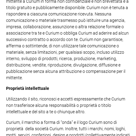
mittente a Curium in forma non confidenziale e non brevettata e a
titolo gratuito e pubblicamente disponibile. Curium non è tenuta a
rispondere a ciascuna comunicazione ricevuta. Nessuna
comunicazione o materiale trasmesso può istituire una agenzia,
impresa, collaborazione, assunzione o altra relazione formale o
associazione tra te e Curium o obbliga Curium ad aderire ad alcun
successivo contratto o accordo con te. Curium non garantisce,
afferma o sottintende, di non utilizzare tale comunicazione o
materiale, senza limitazioni, per qualsiasi scopo, incluso utilizzo
interno, sviluppo di prodotti, ricerca, produzione, marketing,
distribuzione, vendite, riproduzione, divulgazione, diffusione e
pubblicazione senza alcuna attribuzione o compensazione per il
mittente.
Proprietà intellettuale
Utilizzando il sito, riconosci e accetti espressamente che Curium
non trasferisce alcuna responsabilità o proprietà o titolo
intellettuale e del sito a te o chiunque altro.
Curium, il marchio a forma di “onda” e il logo Curium sono di
proprietà della società Curium. Inoltre, tutti i marchi, nomi, loghi,
motti, servizi, confezioni, design e prodotti (collettivamente indicati