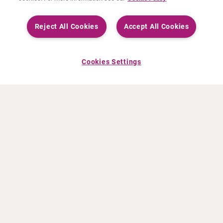
Reject All Cookies
Accept All Cookies
Cookies Settings
INFO CURIUM
PRODOTTI
Chi siamo
Prodotti europei
Cosa facciamo
Prodotti Statunitensi
Come lavoriamo
Prodotti canadesi
Sedi nel mondo
Sicurezza dei farmaci
Gruppo dirigenziale
Online Ordering (Dublin, Ireland)
NOTIZIE RECENTI
RISORSE
Comunicati stampa
Education