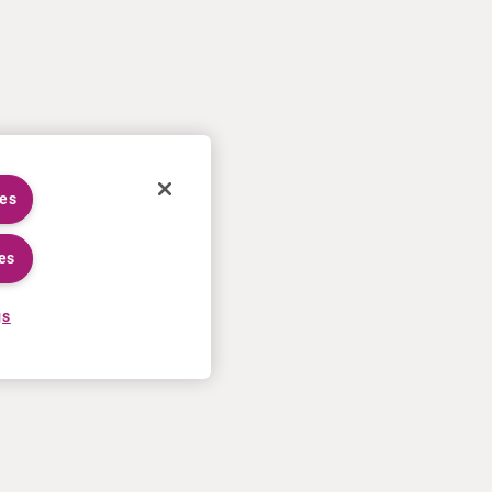
ies
es
gs