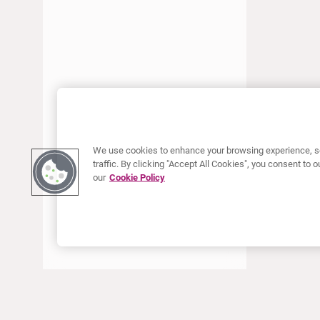
JUIN 2020
AVRIL 2020
MARS 2020
JANVIER 2020
DÉCEMBRE 2019
NOVEMBRE 2019
SEPTEMBRE 2019
We use cookies to enhance your browsing experience, se
FÉVRIER 2019
traffic. By clicking "Accept All Cookies", you consent to
JANVIER 2019
our
Cookie Policy
SEPTEMBRE 2018
AOÛT 2018
MAI 2018
AVRIL 2018
MARS 2018
FÉVRIER 2018