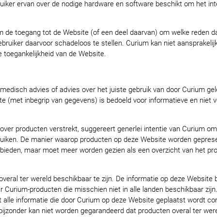
ruiker ervan over de nodige hardware en software beschikt om het int
m de toegang tot de Website (of een deel daarvan) om welke reden d
bruiker daarvoor schadeloos te stellen. Curium kan niet aansprakelij
 toegankelijkheid van de Website.
medisch advies of advies over het juiste gebruik van door Curium ge
te (met inbegrip van gegevens) is bedoeld voor informatieve en niet
over producten verstrekt, suggereert generlei intentie van Curium o
ruiken. De manier waarop producten op deze Website worden geprese
 bieden, maar moet meer worden gezien als een overzicht van het pr
veral ter wereld beschikbaar te zijn. De informatie op deze Website b
ar Curium-producten die misschien niet in alle landen beschikbaar zij
at alle informatie die door Curium op deze Website geplaatst wordt cor
 bijzonder kan niet worden gegarandeerd dat producten overal ter werel