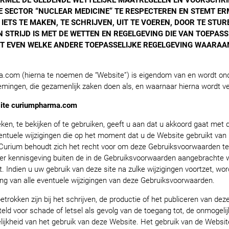
ERMEE DE GELDENDE WETTELIJKE MAATREGELEN EN VOORSCHRI
E SECTOR “NUCLEAR MEDICINE” TE RESPECTEREN EN STEMT ERM
 IETS TE MAKEN, TE SCHRIJVEN, UIT TE VOEREN, DOOR TE STUR
STRIJD IS MET DE WETTEN EN REGELGEVING DIE VAN TOEPASS
ET EVEN WELKE ANDERE TOEPASSELIJKE REGELGEVING WAARA
.com (hierna te noemen de “Website”) is eigendom van en wordt o
emingen, die gezamenlijk zaken doen als, en waarnaar hierna wordt v
site curiumpharma.com
en, te bekijken of te gebruiken, geeft u aan dat u akkoord gaat met 
ntuele wijzigingen die op het moment dat u de Website gebruikt van 
 Curium behoudt zich het recht voor om deze Gebruiksvoorwaarden te 
 kennisgeving buiten de in de Gebruiksvoorwaarden aangebrachte wi
 Indien u uw gebruik van deze site na zulke wijzigingen voortzet, word
g van alle eventuele wijzigingen van deze Gebruiksvoorwaarden.
trokken zijn bij het schrijven, de productie of het publiceren van de
eld voor schade of letsel als gevolg van de toegang tot, de onmogelij
lijkheid van het gebruik van deze Website. Het gebruik van de Web