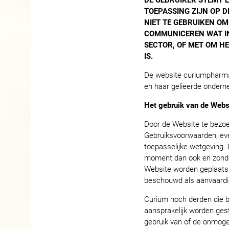
DE GEBRUIKER STEMT 
TOEPASSING ZIJN OP D
NIET TE GEBRUIKEN OM
COMMUNICEREN WAT IN 
SECTOR, OF MET OM H
IS.
De website curiumpharma
en haar gelieerde ondern
Het gebruik van de Web
Door de Website te bezoek
Gebruiksvoorwaarden, eve
toepasselijke wetgeving.
moment dan ook en zonder
Website worden geplaatst.
beschouwd als aanvaardin
Curium noch derden die be
aansprakelijk worden gest
gebruik van of de onmoge