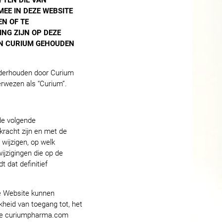
FTEN DIE VAN
EE IN DEZE WEBSITE
EN OF TE
ING ZIJN OP DEZE
AN CURIUM GEHOUDEN
nderhouden door Curium
erwezen als “Curium”.
de volgende
kracht zijn en met de
wijzigen, op welk
jzigingen die op de
t dat definitief
ze Website kunnen
kheid van toegang tot, het
site curiumpharma.com