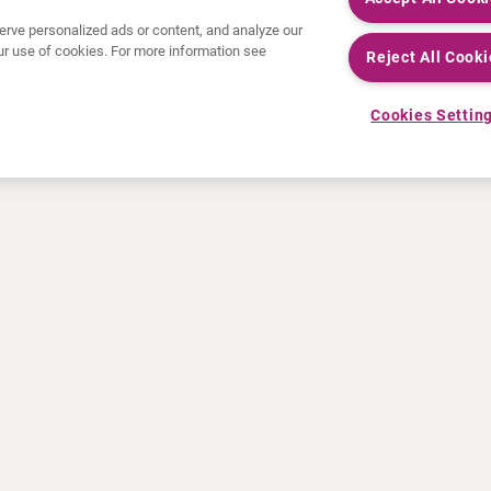
rve personalized ads or content, and analyze our
 our use of cookies. For more information see
Reject All Cooki
Cookies Settin
NEUIGKEITEN
RESSOURCEN
Pressemeldungen
Fortbildung
Veranstaltungen
Video- und Audiodateien