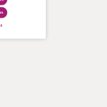
es
gs
KARRIERE
MEHR
Bewerbungsprozess
Curium U.S. invoice T&Cs of
Bei Curium arbeiten
sale
Treffen Sie unsere Mitarbeiter
Kontaktiere Sie uns
Praktika
Nutzungsbedingungen
Datenschutzinformation
Cookie-Richtlinien