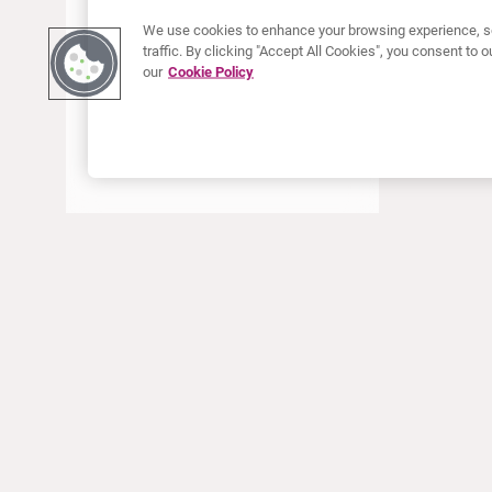
JUNI 2022
We use cookies to enhance your browsing experience, se
traffic. By clicking "Accept All Cookies", you consent to
MAI 2022
our
Cookie Policy
APRIL 2022
JANUAR 2022
DEZEMBER 2021
OKTOBER 2021
AUGUST 2021
JUNI 2021
MAI 2021
ÜBER CURIUM
PRODUKTE
APRIL 2021
Wer wir sind
Europäische Produkte
MÄRZ 2021
Was wir tun
Produkte in den USA
Wie wir arbeiten
Kanadische Produkte
JANUAR 2021
Weltweiter Firmensitz
Arzneimittelüberwachung
DEZEMBER 2020
Führungsteam
Online Ordering (Dublin, Ireland)
SEPTEMBER 2020