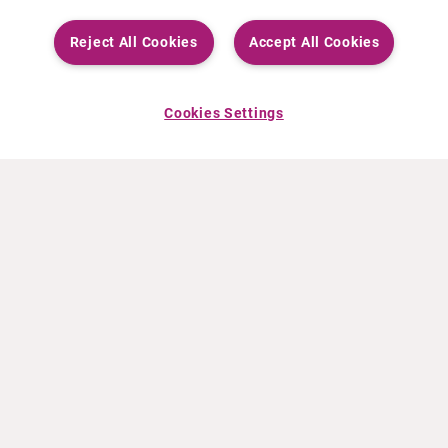
Reject All Cookies
Accept All Cookies
Cookies Settings
ÜBER CURIUM
PRODUKTE
Wer wir sind
Europäische Produkte
Was wir tun
Produkte in den USA
Wie wir arbeiten
Kanadische Produkte
Weltweiter Firmensitz
Arzneimittelüberwachung
Führungsteam
Online Ordering (Dublin, Ireland)
NEUIGKEITEN
RESSOURCEN
Pressemeldungen
Fortbildung
Veranstaltungen
Video- und Audiodateien