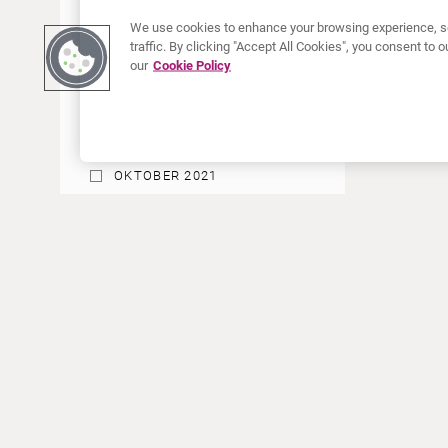
JUNI 2022
We use cookies to enhance your browsing experience, se
traffic. By clicking "Accept All Cookies", you consent to
MAI 2022
our
Cookie Policy
APRIL 2022
JANUAR 2022
DEZEMBER 2021
OKTOBER 2021
AUGUST 2021
JUNI 2021
MAI 2021
ÜBER CURIUM
PRODUKTE
APRIL 2021
Wer wir sind
Europäische Produkte
MÄRZ 2021
Was wir tun
Produkte in den USA
Wie wir arbeiten
Kanadische Produkte
JANUAR 2021
Weltweiter Firmensitz
Arzneimittelüberwachung
DEZEMBER 2020
Führungsteam
Online Ordering (Dublin, Ireland)
SEPTEMBER 2020