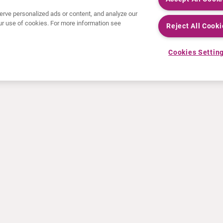
rve personalized ads or content, and analyze our
 our use of cookies. For more information see
Reject All Cooki
Cookies Settin
NEUIGKEITEN
RESSOURCEN
Pressemeldungen
Fortbildung
Veranstaltungen
Video- und Audiodateien