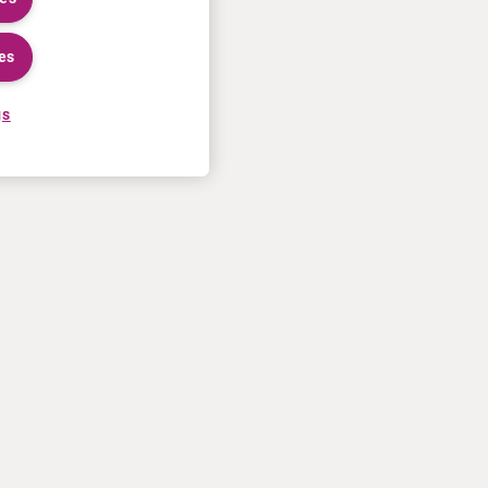
es
gs
KARRIERE
MEHR
Bewerbungsprozess
Curium U.S. invoice T&Cs of
Bei Curium arbeiten
sale
Treffen Sie unsere Mitarbeiter
Kontaktiere Sie uns
Praktika
Nutzungsbedingungen
Datenschutzinformation
Cookie-Richtlinien