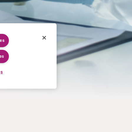
ies
es
gs
WERKEN BIJ CURIUM
MEER