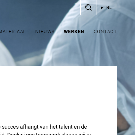
NL
MATERIAAL
NIEUWS
WERKEN
CONTACT
s succes afhangt van het talent en de
d. Dankzij ons teamwerk slagen wij er