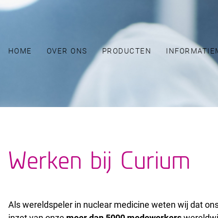
HOME
OVER ONS
PRODUCTEN
INFORMATIE
Werken bij Curium
Als wereldspeler in nuclear medicine weten wij dat on
inzet van onze
meer dan 5000 medewerkers
wereldwij