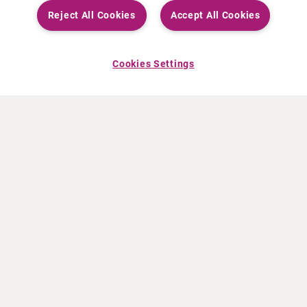
Reject All Cookies
Accept All Cookies
Cookies Settings
OVER CURIUM
PRODUCTEN
Wie zijn we
Europese producten
Wat Wij Doen
Amerikaanse producten
Hoe gaan we te werk
Canadese producten
Kantoren wereldwijd
Veiligheid van geneesmiddelen
Managementteam
Online Ordering (Dublin, Ireland)
HET LAATSTE NIEUWS
INFORMATIEMATERIAAL
Persberichten
Training
Evenementen
Film- en audiobestanden