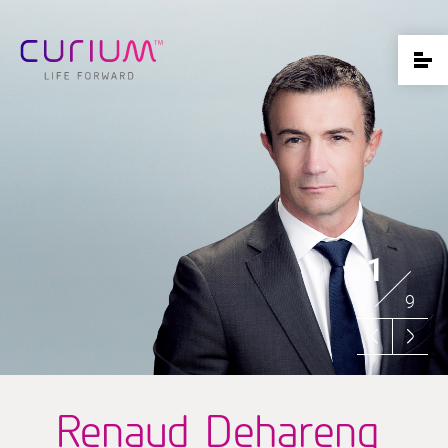
1
9
Renaud Dehareng