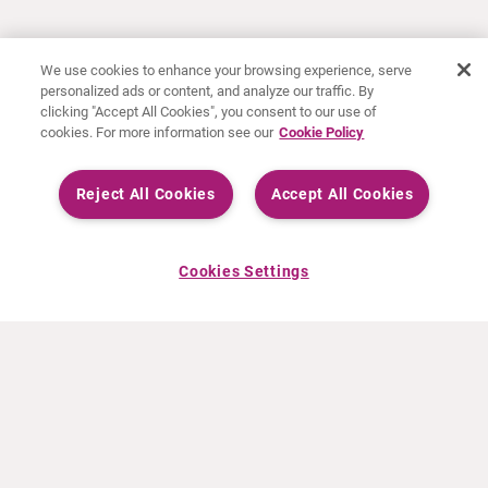
We use cookies to enhance your browsing experience, serve
personalized ads or content, and analyze our traffic. By
clicking "Accept All Cookies", you consent to our use of
cookies. For more information see our
Cookie Policy
Reject All Cookies
Accept All Cookies
Cookies Settings
OVER CURIUM
PRODUCTEN
Wie zijn we
Europese producten
Wat Wij Doen
Amerikaanse producten
Hoe gaan we te werk
Canadese producten
Kantoren wereldwijd
Veiligheid van geneesmiddelen