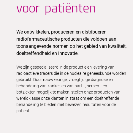
voor patiënten
We ontwikkelen, produceren en d
istribueren
radiofarmaceutische producten die
voldoen aan
toonaangevende normen op het gebied van
kwaliteit
,
doeltreffendheid
en innovatie
.
We
zijn gespecialiseerd
in
de
productie e
n
levering
van
radioactieve trace
r
s die
in de nucleaire geneeskunde worden
gebruikt. Door
nauwkeurige, vroegtijdige
diagnose
en
behandeling van kanker,
en van
hart
–
, hersen
– en
bot
ziekte
n
mogelijk te maken, stellen onze producten van
wereldklasse onze klanten in staat
om
een doeltreffende
behandeling te bieden met bewezen resultaten voor de
patiënt.