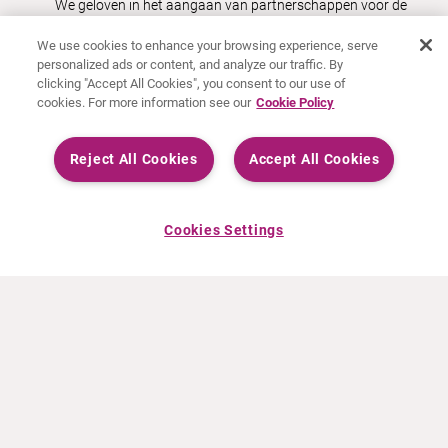
We geloven in
het aangaan van
partnerschappen
voor de
lange termijn
die duurzame groei voor onze klanten
We use cookies to enhance your browsing experience, serve
genereren.
personalized ads or content, and analyze our traffic. By
clicking "Accept All Cookies", you consent to our use of
Hoe
doen
we
d
a
t
?
cookies. For more information see our
Cookie Policy
Door
uitzonderlijke
betrouwbaarheid
te bieden
Door s
trikte kwaliteits
normen te handhaven
Reject All Cookies
Accept All Cookies
Door
voortdurend te innoveren en on
s
productportefeuille uit te breiden
Door bij alles wat we doen het leven van de patiënten op
Cookies Settings
de voorgrond te plaatsen
Geavanceerde oplossingen die een
betere toekomst bieden
Door
ons bedrijf
voortdurend te verbeteren
, helpen we onze
partners
om
hetzelfde te doen.
Zo
verbeteren we
het
leven