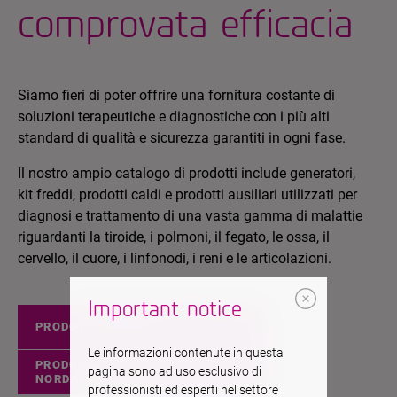
comprovata efficacia
Siamo fieri di poter offrire una fornitura costante di
soluzioni terapeutiche e diagnostiche con i più alti
standard di qualità e sicurezza garantiti in ogni fase.
Il nostro ampio catalogo di prodotti include generatori,
kit freddi, prodotti caldi e prodotti ausiliari utilizzati per
diagnosi e trattamento di una vasta gamma di malattie
riguardanti la tiroide, i polmoni, il fegato, le ossa, il
cervello, il cuore, i linfonodi, i reni e le articolazioni.
Important notice
PRODOTTI EUROPEI
Le informazioni contenute in questa
PRODOTTI
pagina sono ad uso esclusivo di
NORDAMERICANO
professionisti ed esperti nel settore