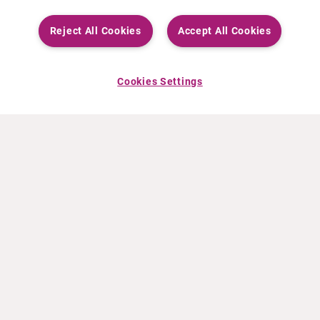
Reject All Cookies
Accept All Cookies
Cookies Settings
ACERCA DE CURIUM
PRODUCTOS
Quiénes somos
Productos Europa
Qué hacemos
Productos EEUU
Cómo trabajamos
Productos Canadá
Oficinas en el mundo
Seguridad de los medicamentos
Equipo directivo
Online Ordering (Dublin, Ireland)
Pedidos
NOTICIAS
RECURSOS
Comunicados de prensa
Educación