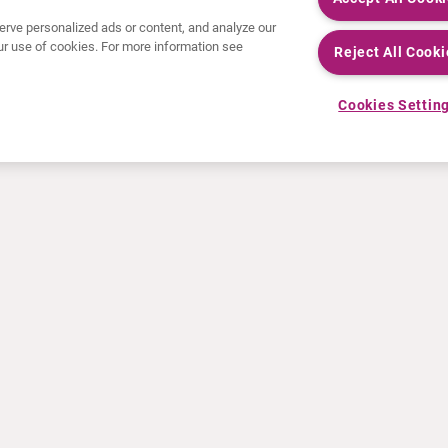
rve personalized ads or content, and analyze our
 our use of cookies. For more information see
Reject All Cooki
Cookies Settin
HET LAATSTE NIEUWS
INFORMATIEMATERIAAL
Persberichten
Training
Evenementen
Film- en audiobestanden