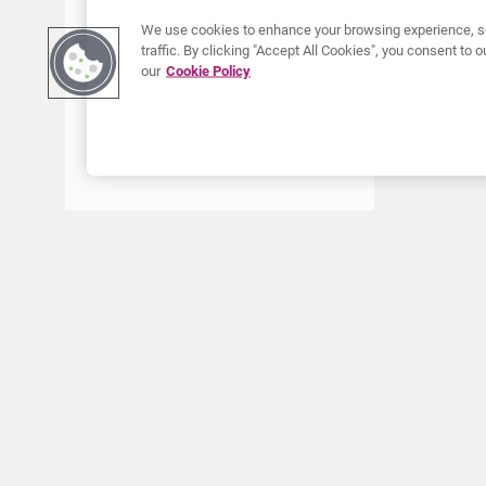
JUNI 2022
We use cookies to enhance your browsing experience, se
traffic. By clicking "Accept All Cookies", you consent to
MEI 2022
our
Cookie Policy
APRIL 2022
JANUARI 2022
DECEMBER 2021
OKTOBER 2021
AUGUSTUS 2021
JUNI 2021
MEI 2021
OVER CURIUM
PRODUCTEN
APRIL 2021
Wie zijn we
Europese producten
MAART 2021
Wat Wij Doen
Amerikaanse producten
Hoe gaan we te werk
Canadese producten
JANUARI 2021
Kantoren wereldwijd
Veiligheid van geneesmiddelen
DECEMBER 2020
Managementteam
Online Ordering (Dublin, Ireland)
SEPTEMBER 2020