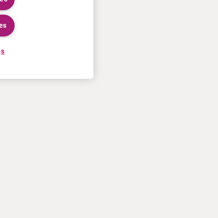
es
gs
WERKEN BIJ CURIUM
MEER
Sollicitatieprocedure
Curium U.S. invoice T&Cs of
Werken bij Curium
sale
Maak kennis met onze mensen
Neem contact met ons op
Stages
Gebruiksvoorwaarden
Privacyverklaring
Cookiebeleid