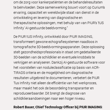
om de zorg voor kankerpatiënten en de behandelresultaten
te beïnvloeden. Deze samenwerking bouwt voort op Curium’s
ervaring, capaciteit en wereldwijde staat van dienst in de
ontwikkeling en levering van diagnostische en
therapeutische oplossingen, met behulp van van PIUR’s ’tUS
Infinity’ AI-gestuurde beeldvorming.”
De PIUR tUS Infinity, ontwikkeld door PIUR IMAGING,
transformeert gewone echografiesystemen naadloos in
tomografische 3D-beeldvormingsapparaten. Deze oplossing
stelt gezondheidsprofessionals in staat om gedetailleerde
3D-beelden van de schildklier en eventuele knobbels te
verkrijgen en analyseren. Dankzij AI-gestuurde software voor
het voorstellen van noduleclassificatie op basis van ACR-
TIRADS criteria en de mogelijkheid om diagnostische
resultaten uitgebreid te documenteren, verbetert de PIUR
Tus Infinity niet alleen de efficiëntie van het werkproces,
maar maakt het ook de beoordeling transparanter en
reproduceerbaarder. Dit brengt de diagnose van
schildklieraandoeningen naar een hoger niveau.
Robert Bauer, Chief Technology Officer bij PIUR IMAGING
: