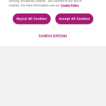
clicking "Accept All Cookies", you consent to our use of
cookies. For more information see our
Cookie Policy
Reject All Cookies
Accept All Cookies
Cookies Settings
OVER CURIUM
PRODUCTEN
Wie zijn we
Europese producten
Wat Wij Doen
Amerikaanse producten
Hoe gaan we te werk
Canadese producten
Kantoren wereldwijd
Veiligheid van geneesmiddelen
Managementteam
Online Ordering (Dublin, Ireland)
HET LAATSTE NIEUWS
INFORMATIEMATERIAAL