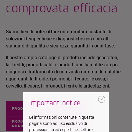
comprovata efficacia
Siamo fieri di poter offrire una fornitura costante di
soluzioni terapeutiche e diagnostiche con i più alti
standard di qualità e sicurezza garantiti in ogni fase.
Il nostro ampio catalogo di prodotti include generatori,
kit freddi, prodotti caldi e prodotti ausiliari utilizzati per
diagnosi e trattamento di una vasta gamma di malattie
riguardanti la tiroide, i polmoni, il fegato, le ossa, il
cervello, il cuore, i linfonodi, i reni e le articolazioni.
Important notice
PRODOTTI EUROPEI
Le informazioni contenute in questa
PRODOTTI
pagina sono ad uso esclusivo di
NORDAMERICANO
professionisti ed esperti nel settore