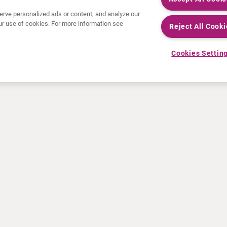
rve personalized ads or content, and analyze our
 our use of cookies. For more information see
Reject All Cooki
Cookies Settin
NEUIGKEITEN
RESSOURCEN
Pressemeldungen
Fortbildung
Veranstaltungen
Video- und Audiodateien