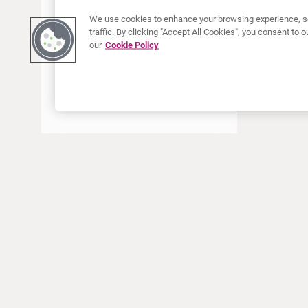
JUNI 2022
We use cookies to enhance your browsing experience, se
traffic. By clicking "Accept All Cookies", you consent to
MAI 2022
our
Cookie Policy
APRIL 2022
JANUAR 2022
DEZEMBER 2021
OKTOBER 2021
AUGUST 2021
JUNI 2021
MAI 2021
ÜBER CURIUM
PRODUKTE
APRIL 2021
Wer wir sind
Europäische Produkte
MÄRZ 2021
Was wir tun
Produkte in den USA
Wie wir arbeiten
Kanadische Produkte
JANUAR 2021
Weltweiter Firmensitz
Arzneimittelüberwachung
DEZEMBER 2020
Führungsteam
Online Ordering (Dublin, Ireland)
SEPTEMBER 2020