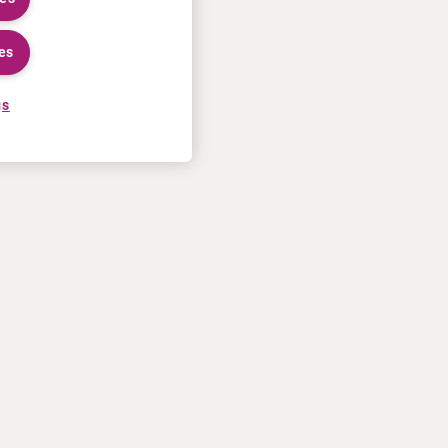
es
gs
KARRIERE
MEHR
Bewerbungsprozess
Curium U.S. invoice T&Cs of
Bei Curium arbeiten
sale
Treffen Sie unsere Mitarbeiter
Kontaktiere Sie uns
Praktika
Nutzungsbedingungen
Datenschutzinformation
Cookie-Richtlinien