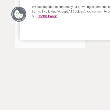
JUNI 2022
We use cookies to enhance your browsing experience, se
traffic. By clicking "Accept All Cookies", you consent to
MAI 2022
our
Cookie Policy
APRIL 2022
JANUAR 2022
DEZEMBER 2021
OKTOBER 2021
AUGUST 2021
JUNI 2021
MAI 2021
ÜBER CURIUM
PRODUKTE
APRIL 2021
Wer wir sind
Europäische Produkte
MÄRZ 2021
Was wir tun
Produkte in den USA
Wie wir arbeiten
Kanadische Produkte
JANUAR 2021
Weltweiter Firmensitz
Arzneimittelüberwachung
DEZEMBER 2020
Führungsteam
Online Ordering (Dublin, Ireland)
SEPTEMBER 2020