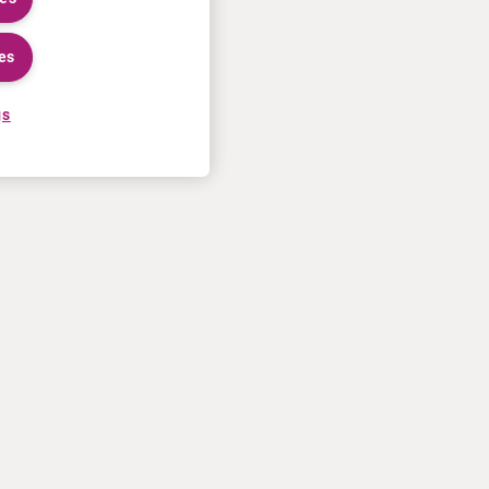
es
gs
KARRIERE
MEHR
Bewerbungsprozess
Curium U.S. invoice T&Cs of
Bei Curium arbeiten
sale
Treffen Sie unsere Mitarbeiter
Kontaktiere Sie uns
Praktika
Nutzungsbedingungen
Datenschutzinformation
Cookie-Richtlinien