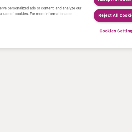
rve personalized ads or content, and analyze our
 our use of cookies. For more information see
Reject All Cooki
Cookies Settin
NEUIGKEITEN
RESSOURCEN
Pressemeldungen
Fortbildung
Veranstaltungen
Video- und Audiodateien