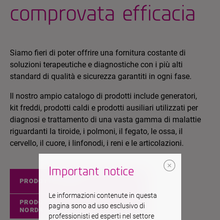
comprovata efficacia
Siamo fieri di poter offrire una fornitura costante di
soluzioni terapeutiche e diagnostiche con i più alti
standard di qualità e sicurezza garantiti in ogni fase.
Il nostro ampio catalogo di prodotti include generatori,
kit freddi, prodotti caldi e prodotti ausiliari utilizzati per
diagnosi e trattamento di una vasta gamma di malattie
riguardanti la tiroide, i polmoni, il fegato, le ossa, il
cervello, il cuore, i linfonodi, i reni e le articolazioni.
Important notice
PRODOTTI EUROPEI
Le informazioni contenute in questa
PRODOTTI
pagina sono ad uso esclusivo di
NORDAMERICANO
professionisti ed esperti nel settore