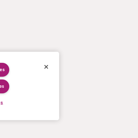
ies
es
gs