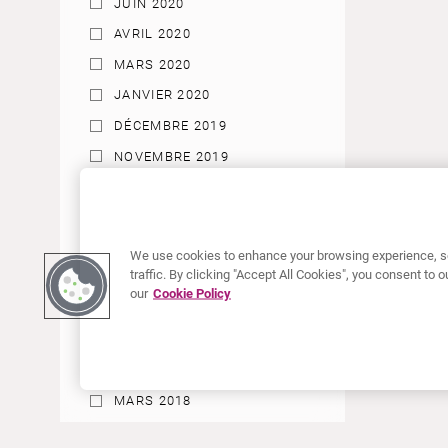
JUIN 2020
AVRIL 2020
MARS 2020
JANVIER 2020
DÉCEMBRE 2019
NOVEMBRE 2019
SEPTEMBRE 2019
FÉVRIER 2019
JANVIER 2019
We use cookies to enhance your browsing experience, se
traffic. By clicking "Accept All Cookies", you consent to
SEPTEMBRE 2018
our
Cookie Policy
AOÛT 2018
MAI 2018
AVRIL 2018
MARS 2018
FÉVRIER 2018