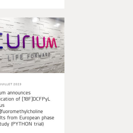
JUILLET 2023
ium announces
ication of [18F]DCFPyL
us
]fuoromethylcholine
lts from European phase
Study (PYTHON trial)