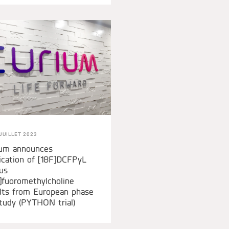
JUILLET 2023
ium announces
ication of [18F]DCFPyL
us
]fuoromethylcholine
lts from European phase
Study (PYTHON trial)