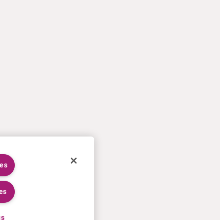
ies
es
gs