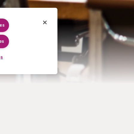
ies
es
gs
CARRIÈRES
PLUS
Processus de candidature
Curium U.S. invoice T&Cs of
Travailler chez Curium
sale
Rencontrer nos equipes
Contactez-nous