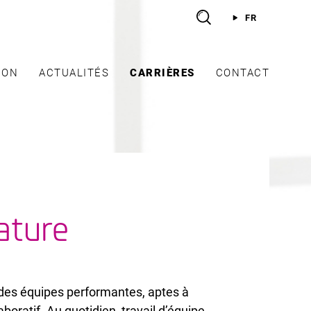
FR
ION
ACTUALITÉS
CARRIÈRES
CONTACT
ature
e des équipes performantes, aptes à
oratif. Au quotidien, travail d’équipe