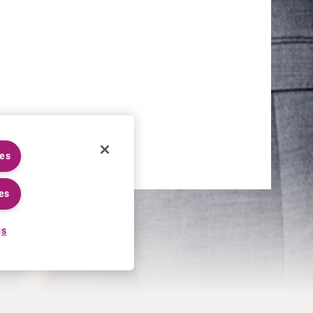
ies
es
gs