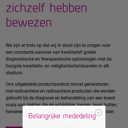
zichzelf hebben
bewezen
We zijn er trots op dat wij in staat zijn te zorgen voor
een constante aanvoer van kwalitatief goede
diagnostische en therapeutische oplossingen met de
hoogste kwaliteits- en veiligheidsstandaarden in elk
stadium.
Ons uitgebreide productaanbod omvat generatoren,
niet-radioactieve en radioactieve producten die worden
gebruikt bij de diagnose en behandeling van een breed
scala aan ziektes die de schildklier, longen, lever, botten,
hersenen, hart, klieren, nieren en gewrichten aantasten.
Belangrijke mededeling