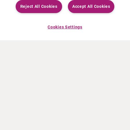
Reject All Cookies
Accept All Cookies
Cookies Settings
OVER CURIUM
PRODUCTEN
Wie zijn we
Europese producten
Wat Wij Doen
Amerikaanse producten
Hoe gaan we te werk
Canadese producten
Kantoren wereldwijd
Veiligheid van geneesmiddelen
Managementteam
Online Ordering (Dublin, Ireland)
HET LAATSTE NIEUWS
INFORMATIEMATERIAAL
Persberichten
Training
Evenementen
Film- en audiobestanden