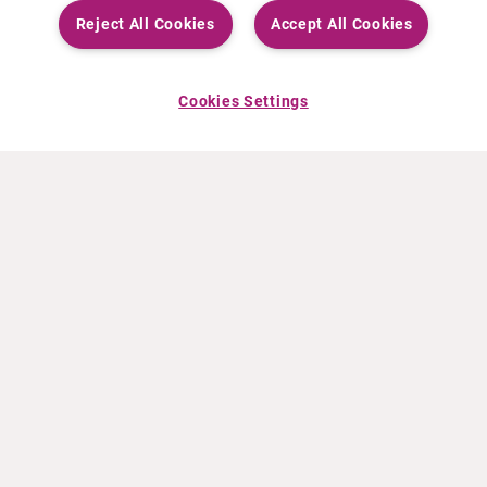
Reject All Cookies
Accept All Cookies
Cookies Settings
OVER CURIUM
PRODUCTEN
Wie zijn we
Europese producten
Wat Wij Doen
Amerikaanse producten
Hoe gaan we te werk
Canadese producten
Kantoren wereldwijd
Veiligheid van geneesmiddelen
Managementteam
Online Ordering (Dublin, Ireland)
HET LAATSTE NIEUWS
INFORMATIEMATERIAAL
Persberichten
Training
Evenementen
Film- en audiobestanden