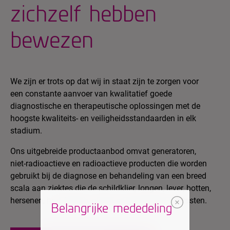
zichzelf hebben
bewezen
We zijn er trots op dat wij in staat zijn te zorgen voor
een constante aanvoer van kwalitatief goede
diagnostische en therapeutische oplossingen met de
hoogste kwaliteits- en veiligheidsstandaarden in elk
stadium.
Ons uitgebreide productaanbod omvat generatoren,
niet-radioactieve en radioactieve producten die worden
gebruikt bij de diagnose en behandeling van een breed
scala aan ziektes die de schildklier, longen, lever, botten,
hersenen, hart, klieren, nieren en gewrichten aantasten.
Belangrijke mededeling