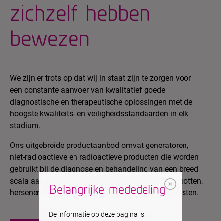
zichzelf hebben
bewezen
We zijn er trots op dat wij in staat zijn te zorgen voor
een constante aanvoer van kwalitatief goede
diagnostische en therapeutische oplossingen met de
hoogste kwaliteits- en veiligheidsstandaarden in elk
stadium.
Ons uitgebreide productaanbod omvat generatoren,
niet-radioactieve en radioactieve producten die worden
gebruikt bij de diagnose en behandeling van een breed
scala aan ziektes die de schildklier, longen, lever, botten,
Belangrijke mededeling
hersenen, hart, klieren, nieren en gewrichten aantasten.
De informatie op deze pagina is