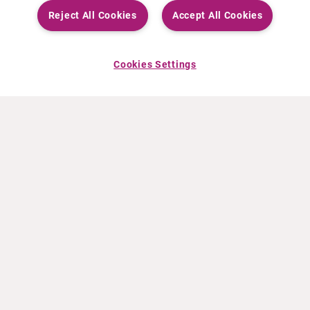
Reject All Cookies
Accept All Cookies
Cookies Settings
OVER CURIUM
PRODUCTEN
Wie zijn we
Europese producten
Wat Wij Doen
Amerikaanse producten
Hoe gaan we te werk
Canadese producten
Kantoren wereldwijd
Veiligheid van geneesmiddelen
Managementteam
Online Ordering (Dublin, Ireland)
HET LAATSTE NIEUWS
INFORMATIEMATERIAAL
Persberichten
Training
Evenementen
Film- en audiobestanden