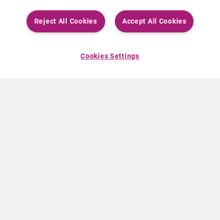
Reject All Cookies
Accept All Cookies
Cookies Settings
ACERCA DE CURIUM
PRODUCTOS
Quiénes somos
Productos Europa
Qué hacemos
Productos EEUU
Cómo trabajamos
Productos Canadá
Oficinas en el mundo
Seguridad de los medicamentos
Equipo directivo
Online Ordering (Dublin, Ireland)
Pedidos
NOTICIAS
RECURSOS
Comunicados de prensa
Educación