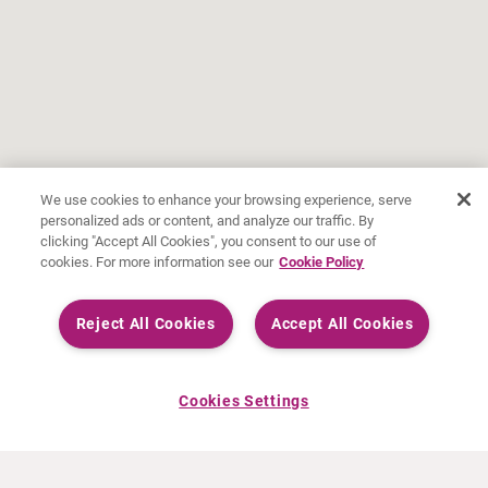
We use cookies to enhance your browsing experience, serve
personalized ads or content, and analyze our traffic. By
clicking "Accept All Cookies", you consent to our use of
cookies. For more information see our
Cookie Policy
ANUNCIO DESTACADO
Curium asistirá a estos
Reject All Cookies
Accept All Cookies
congresos mundiales en
2026
Cookies Settings