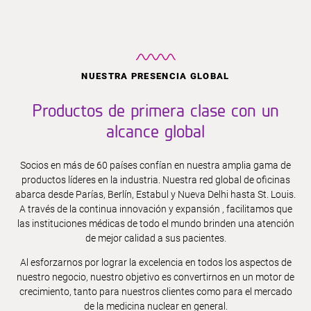
Nombre
NUESTRA PRESENCIA GLOBAL
Apellido
Productos de primera clase con un
alcance global
Título Académico
Socios en más de 60 países confían en nuestra amplia gama de
productos líderes en la industria. Nuestra red global de oficinas
abarca desde Parías, Berlín, Estabul y Nueva Delhi hasta St. Louis.
A través de la continua innovación y expansión , facilitamos que
las instituciones médicas de todo el mundo brinden una atención
Empresa o institución
de mejor calidad a sus pacientes.
Al esforzarnos por lograr la excelencia en todos los aspectos de
nuestro negocio, nuestro objetivo es convertirnos en un motor de
crecimiento, tanto para nuestros clientes como para el mercado
de la medicina nuclear en general.