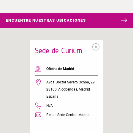
Correo electrónico
ENCUENTRE NUESTRAS UBICACIONES
Ciudad
Sede de Curium
País
Oficina de Madrid
Avda Doctor Severo Ochoa, 29
28100, Alcobendas, Madrid
España
Al hacer clic aquí, estás aceptando recibir correos
N/A
electrónicos de marketing, boletines y otras
E-mail Sede Central Madrid
comunicaciones promocionales de Curium de vez en
cuando.