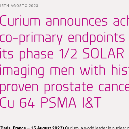
15TH AGOSTO 2023
Curium announces ac
co-primary endpoints 
its phase 1/2 SOLAR cl
imaging men with hist
proven prostate canc
Cu 64 PSMA I&T
(Paris, France – 15 August 2023)
Curium, a world leader in nuclear 