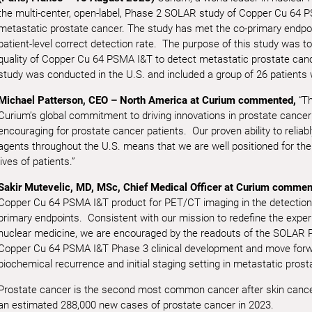
the multi-center, open-label, Phase 2 SOLAR study of Copper Cu 64 PS
metastatic prostate cancer. The study has met the co-primary endpoint
patient-level correct detection rate. The purpose of this study was to
quality of Copper Cu 64 PSMA I&T to detect metastatic prostate c
study was conducted in the U.S. and included a group of 26 patients 
Michael Patterson, CEO – North America at Curium commented,
“Th
Curium’s global commitment to driving innovations in prostate cancer
encouraging for prostate cancer patients. Our proven ability to relia
agents throughout the U.S. means that we are well positioned for the
lives of patients.”
Sakir Mutevelic, MD, MSc, Chief Medical Officer at Curium commen
Copper Cu 64 PSMA I&T product for PET/CT imaging in the detection 
primary endpoints. Consistent with our mission to redefine the exper
nuclear medicine, we are encouraged by the readouts of the SOLAR Phas
Copper Cu 64 PSMA I&T Phase 3 clinical development and move forward 
biochemical recurrence and initial staging setting in metastatic prost
Prostate cancer is the second most common cancer after skin cance
an estimated 288,000 new cases of prostate cancer in 2023.