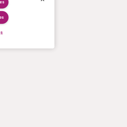
ies
es
gs
TRABAJAR EN CURIUM
MÁS
Proceso de solicitud
Condiciones de venta en EE.UU
Trabajar en Curium
Contáctenos
Conozca a nuestros empleados
Términos de uso
Prácticas
Declaración de privacidad
Política de cookies
Política de calidad de España