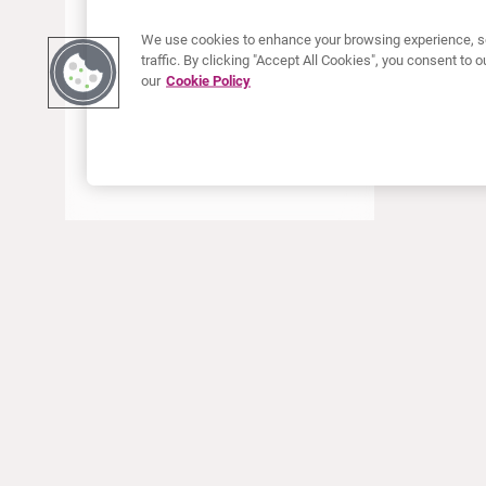
ENERO 2018
We use cookies to enhance your browsing experience, se
DICIEMBRE 2017
traffic. By clicking "Accept All Cookies", you consent to
our
Cookie Policy
SEPTIEMBRE 2017
JUNIO 2017
ABRIL 2017
ENERO 2017
AGOSTO 2016
ACERCA DE CURIUM
PRODUCTOS
Quiénes somos
Productos Europa
Qué hacemos
Productos EEUU
Cómo trabajamos
Productos Canadá
Oficinas en el mundo
Seguridad de los medicamentos
Equipo directivo
Online Ordering (Dublin, Ireland)
Pedidos