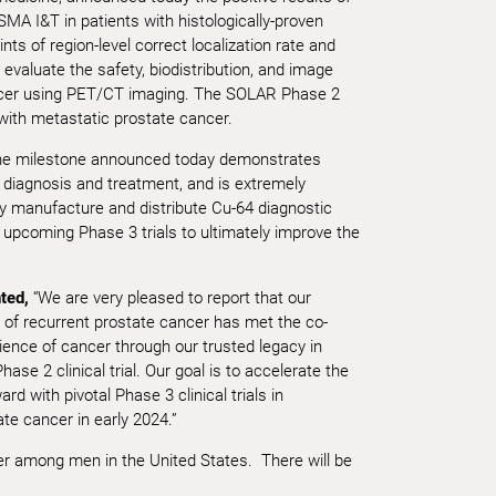
MA I&T in patients with histologically-proven
s of region-level correct localization rate and
 evaluate the safety, biodistribution, and image
ancer using PET/CT imaging. The SOLAR Phase 2
with metastatic prostate cancer.
e milestone announced today demonstrates
 diagnosis and treatment, and is extremely
bly manufacture and distribute Cu-64 diagnostic
 upcoming Phase 3 trials to ultimately improve the
ted,
“We are very pleased to report that our
of recurrent prostate cancer has met the co-
ience of cancer through our trusted legacy in
e 2 clinical trial. Our goal is to accelerate the
with pivotal Phase 3 clinical trials in
ate cancer in early 2024.”
r among men in the United States. There will be