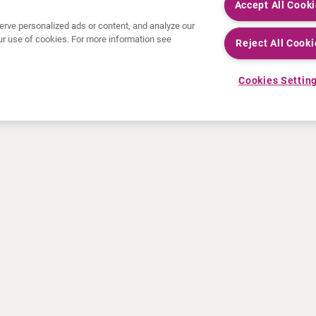
Accept All Cook
rve personalized ads or content, and analyze our
 our use of cookies. For more information see
Reject All Cooki
Cookies Settin
NOTICIAS
RECURSOS
Comunicados de prensa
Educación
Eventos
Archivos de vídeo y audio
Calculadora de actividad