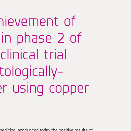
hievement of
in phase 2 of
inical trial
ologically-
er using copper
medicine, announced today the positive results of