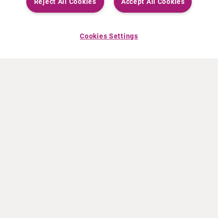
Reject All Cookies
Accept All Cookies
Cookies Settings
LA PRODUCTION BY CURIUM PET FRANCE
Chaque nuit, les collaborateurs de
CURIUM PET France s’investissent
pour produire des
radiopharmaceutiques permettant
d’améliorer la prise en charge des
patients au quotidien.