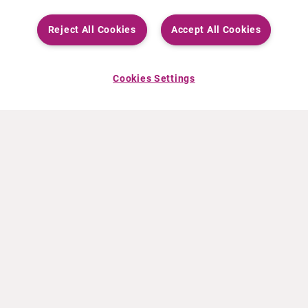
Reject All Cookies
Accept All Cookies
Cookies Settings
ACERCA DE CURIUM
PRODUCTOS
Quiénes somos
Productos Europa
Qué hacemos
Productos EEUU
Cómo trabajamos
Productos Canadá
Oficinas en el mundo
Seguridad de los medicamentos
Equipo directivo
Online Ordering (Dublin, Ireland)
Pedidos
NOTICIAS
RECURSOS
Comunicados de prensa
Educación