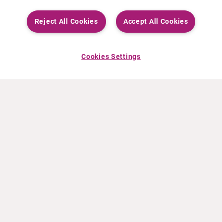
Reject All Cookies
Accept All Cookies
Cookies Settings
ACERCA DE CURIUM
PRODUCTOS
Quiénes somos
Productos Europa
Qué hacemos
Productos EEUU
Cómo trabajamos
Productos Canadá
Oficinas en el mundo
Seguridad de los medicamentos
Equipo directivo
Online Ordering (Dublin, Ireland)
Pedidos
NOTICIAS
RECURSOS
Comunicados de prensa
Educación