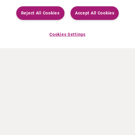
Reject All Cookies
Accept All Cookies
Cookies Settings
ACERCA DE CURIUM
PRODUCTOS
Quiénes somos
Productos Europa
Qué hacemos
Productos EEUU
Cómo trabajamos
Productos Canadá
Oficinas en el mundo
Seguridad de los medicamentos
Equipo directivo
Online Ordering (Dublin, Ireland)
Pedidos
NOTICIAS
RECURSOS
Comunicados de prensa
Educación