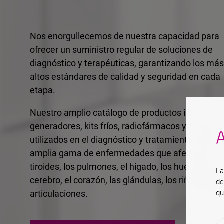
Nos enorgullecemos de nuestra capacidad para
ofrecer un suministro regular de soluciones de
diagnóstico y terapéuticas, garantizando los más
altos estándares de calidad y seguridad en cada
etapa.
Nuestro amplio catálogo de productos incluye
generadores, kits fríos, radiofármacos y accesori
A
utilizados en el diagnóstico y tratamiento de una
amplia gama de enfermedades que afectan la
tiroides, los pulmones, el hígado, los huesos, el
La
cerebro, el corazón, las glándulas, los riñones y l
de
qu
articulaciones.