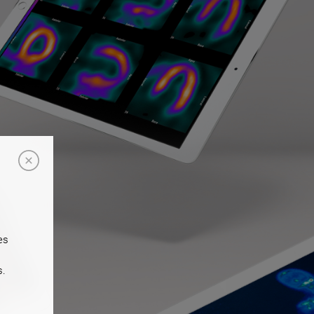
es
s.