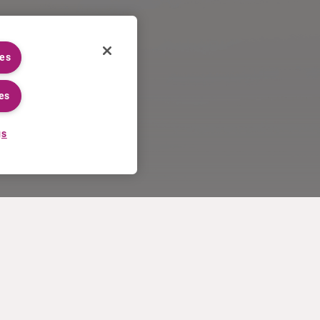
ies
es
gs
TRABAJAR EN CURIUM
MÁS
Proceso de solicitud
Condiciones de venta en EE.UU
Trabajar en Curium
Contáctenos
Conozca a nuestros empleados
Términos de uso