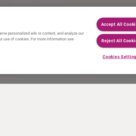
Accept All Cook
rve personalized ads or content, and analyze our
 our use of cookies. For more information see
Reject All Cooki
Cookies Settin
NOTICIAS
RECURSOS
Comunicados de prensa
Educación
Eventos
Archivos de vídeo y audio
Calculadora de actividad