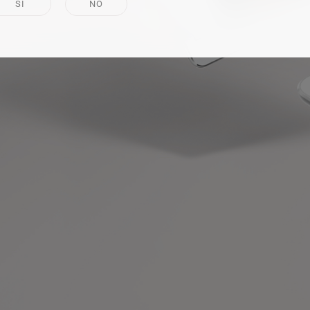
SÍ
NO