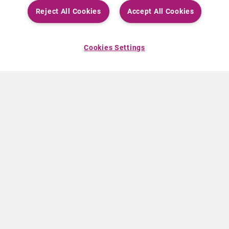
Reject All Cookies
Accept All Cookies
Cookies Settings
ÜBER CURIUM
PRODUKTE
Wer wir sind
Europäische Produkte
Was wir tun
Produkte in den USA
Wie wir arbeiten
Kanadische Produkte
Weltweiter Firmensitz
Arzneimittelüberwachung
Führungsteam
Online Ordering (Dublin, Ireland)
NEUIGKEITEN
RESSOURCEN
Pressemeldungen
Fortbildung
Veranstaltungen
Video- und Audiodateien