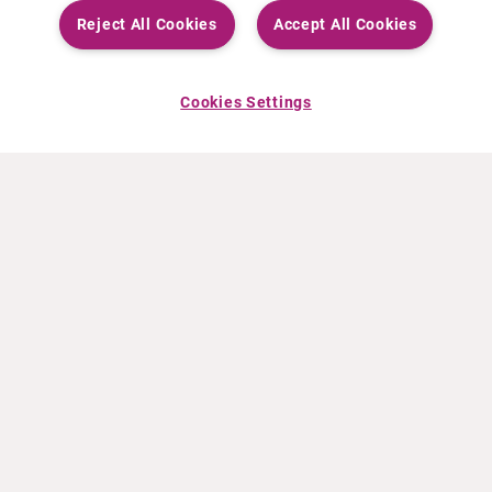
Reject All Cookies
Accept All Cookies
Cookies Settings
ÜBER CURIUM
PRODUKTE
Wer wir sind
Europäische Produkte
Was wir tun
Produkte in den USA
Wie wir arbeiten
Kanadische Produkte
Weltweiter Firmensitz
Arzneimittelüberwachung
Führungsteam
Online Ordering (Dublin, Ireland)
NEUIGKEITEN
RESSOURCEN
Pressemeldungen
Fortbildung
Veranstaltungen
Video- und Audiodateien