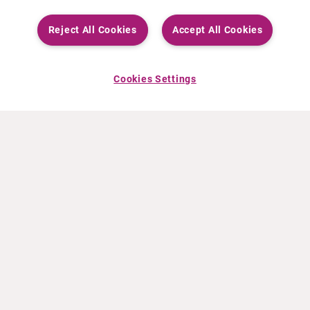
Reject All Cookies
Accept All Cookies
Cookies Settings
ACERCA DE CURIUM
PRODUCTOS
Quiénes somos
Productos Europa
Qué hacemos
Productos EEUU
Cómo trabajamos
Productos Canadá
Oficinas en el mundo
Seguridad de los medicamentos
Equipo directivo
Online Ordering (Dublin, Ireland)
Pedidos
NOTICIAS
RECURSOS
Comunicados de prensa
Educación