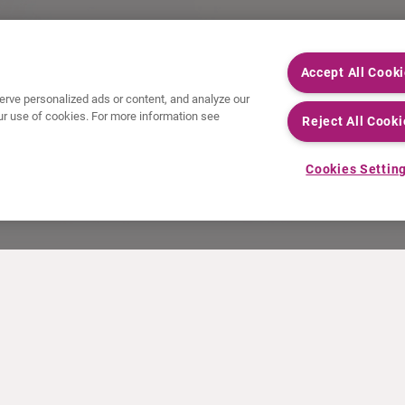
Accept All Cook
rve personalized ads or content, and analyze our
 our use of cookies. For more information see
Reject All Cooki
Cookies Settin
NOTICIAS
RECURSOS
Comunicados de prensa
Educación
Eventos
Archivos de vídeo y audio
Calculadora de actividad