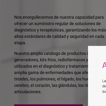
Nos enorgullecemos de nuestra capacidad para
ofrecer un suministro regular de soluciones de
diagnóstico y terapéuticas, garantizando los más
altos estándares de calidad y seguridad en cada
etapa.
Nuestro amplio catálogo de productos incluye
generadores, kits fríos, radiofármacos y accesori
A
utilizados en el diagnóstico y tratamiento de una
amplia gama de enfermedades que afectan la
tiroides, los pulmones, el hígado, los huesos, el
La
cerebro, el corazón, las glándulas, los riñones y l
de
qu
articulaciones.