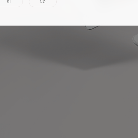
SÍ
NO