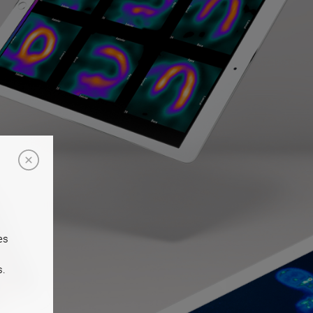
es
s.