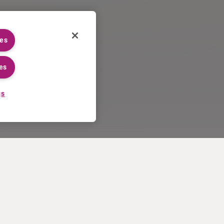
ies
es
gs
TRABAJAR EN CURIUM
MÁS
Proceso de solicitud
Condiciones de venta en EE.UU
Trabajar en Curium
Contáctenos
Conozca a nuestros empleados
Términos de uso