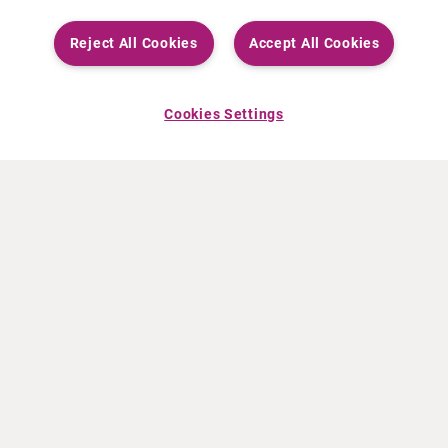
Reject All Cookies
Accept All Cookies
Cookies Settings
ACERCA DE CURIUM
PRODUCTOS
Quiénes somos
Productos Europa
Qué hacemos
Productos EEUU
Cómo trabajamos
Productos Canadá
Oficinas en el mundo
Seguridad de los medicamentos
Equipo directivo
Online Ordering (Dublin, Ireland)
Pedidos
NOTICIAS
RECURSOS
Comunicados de prensa
Educación