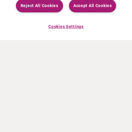
Reject All Cookies
Accept All Cookies
Cookies Settings
À PROPOS DE CURIUM
PRODUITS
Notre histoire
Produits Européens
Nos activités
Produits des États-Unis
Nos valeurs
Produits Canadiens
Nos bureaux dans le monde
Pharmacovigilance
Équipe de direction
Online Ordering (Dublin, Ireland)
ACTUALITÉS
INFO ET FORMATION
Communiqués de presse
Education
Événements
Vidéo & audio