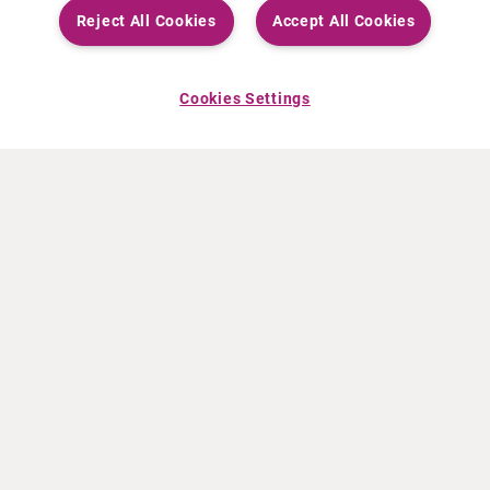
Reject All Cookies
Accept All Cookies
Cookies Settings
À PROPOS DE CURIUM
PRODUITS
Notre histoire
Produits Européens
Nos activités
Produits des États-Unis
Nos valeurs
Produits Canadiens
Nos bureaux dans le monde
Pharmacovigilance
Équipe de direction
Online Ordering (Dublin, Ireland)
ACTUALITÉS
INFO ET FORMATION
Communiqués de presse
Education
Événements
Vidéo & audio