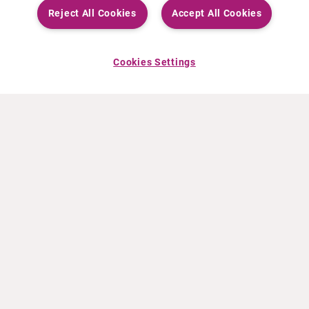
Reject All Cookies
Accept All Cookies
Cookies Settings
À PROPOS DE CURIUM
PRODUITS
Notre histoire
Produits Européens
Nos activités
Produits des États-Unis
Nos valeurs
Produits Canadiens
Nos bureaux dans le monde
Pharmacovigilance
Équipe de direction
Online Ordering (Dublin, Ireland)
ACTUALITÉS
INFO ET FORMATION
Communiqués de presse
Education
Événements
Vidéo & audio