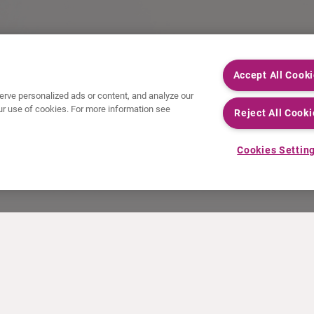
Accept All Cook
rve personalized ads or content, and analyze our
 our use of cookies. For more information see
Reject All Cooki
Cookies Settin
ACTUALITÉS
INFO ET FORMATION
Communiqués de presse
Education
Événements
Vidéo & audio