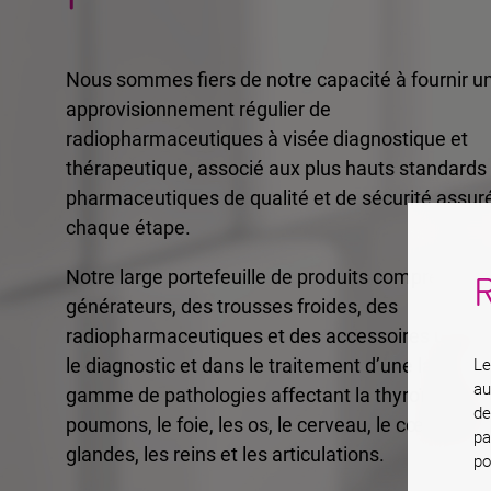
Nous sommes fiers de notre capacité à fournir u
approvisionnement régulier de
radiopharmaceutiques à visée diagnostique et
thérapeutique, associé aux plus hauts standards
pharmaceutiques de qualité et de sécurité assur
chaque étape.
Notre large portefeuille de produits comprend de
générateurs, des trousses froides, des
radiopharmaceutiques et des accessoires utilisé
le diagnostic et dans le traitement d’une large
Le
au
gamme de pathologies affectant la thyroïde, les
de
poumons, le foie, les os, le cerveau, le cœur, les
pa
glandes, les reins et les articulations.
po