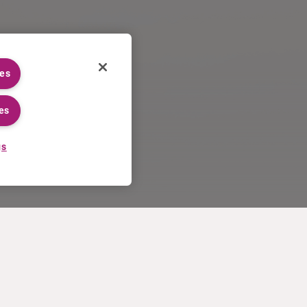
ies
es
gs
CARRIÈRES
PLUS
Processus de candidature
Curium U.S. invoice T&Cs of
Travailler chez Curium
sale