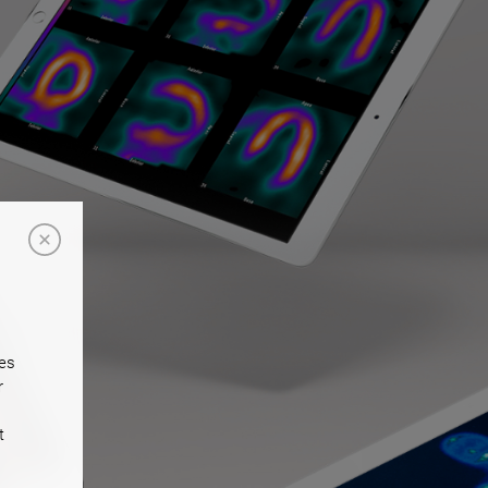
ées
r
t