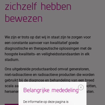
zichzelf hebben
bewezen
We zijn er trots op dat wij in staat zijn te zorgen voor
een constante aanvoer van kwalitatief goede
diagnostische en therapeutische oplossingen met de
hoogste kwaliteits- en veiligheidsstandaarden in elk
stadium.
Ons uitgebreide productaanbod omvat generatoren,
niet-radioactieve en radioactieve producten die worden
gebruikt bij de diagnose en behandeling van een breed
scala aan ziektes die de schildklier, longen, lever, botten,
Belangrijke mededeling
hersenen, hart, klieren, nieren en gewrichten aantasten.
De informatie op deze pagina is