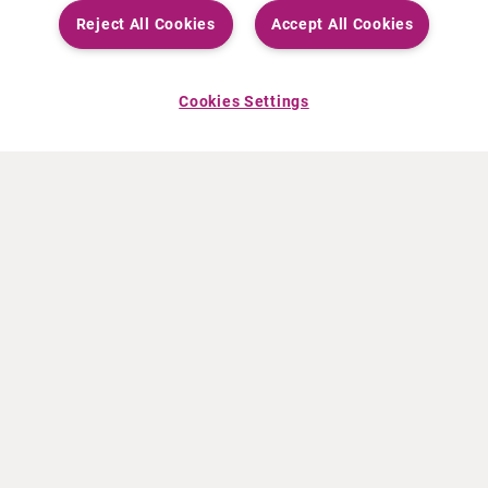
Reject All Cookies
Accept All Cookies
Cookies Settings
OVER CURIUM
PRODUCTEN
Wie zijn we
Europese producten
Wat Wij Doen
Amerikaanse producten
Hoe gaan we te werk
Canadese producten
Kantoren wereldwijd
Veiligheid van geneesmiddelen
Managementteam
Online Ordering (Dublin, Ireland)
HET LAATSTE NIEUWS
INFORMATIEMATERIAAL
Persberichten
Training
Evenementen
Film- en audiobestanden