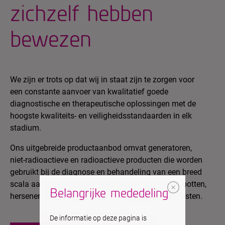
zichzelf hebben
bewezen
We zijn er trots op dat wij in staat zijn te zorgen voor
een constante aanvoer van kwalitatief goede
diagnostische en therapeutische oplossingen met de
hoogste kwaliteits- en veiligheidsstandaarden in elk
stadium.
Ons uitgebreide productaanbod omvat generatoren,
niet-radioactieve en radioactieve producten die worden
gebruikt bij de diagnose en behandeling van een breed
scala aan ziektes die de schildklier, longen, lever, botten,
Belangrijke mededeling
hersenen, hart, klieren, nieren en gewrichten aantasten.
De informatie op deze pagina is