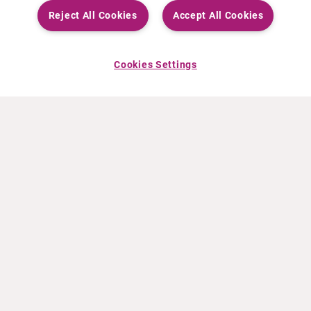
Reject All Cookies
Accept All Cookies
Cookies Settings
OVER CURIUM
PRODUCTEN
Wie zijn we
Europese producten
Wat Wij Doen
Amerikaanse producten
Hoe gaan we te werk
Canadese producten
Kantoren wereldwijd
Veiligheid van geneesmiddelen
Managementteam
Online Ordering (Dublin, Ireland)
HET LAATSTE NIEUWS
INFORMATIEMATERIAAL
Persberichten
Training
Evenementen
Film- en audiobestanden