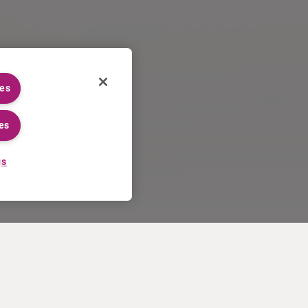
ies
es
gs
WERKEN BIJ CURIUM
MEER
Sollicitatieprocedure
Curium U.S. invoice T&Cs of