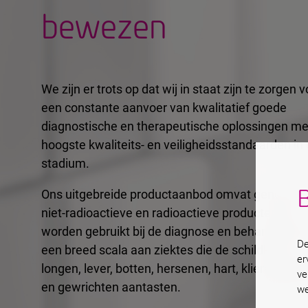
bewezen
We zijn er trots op dat wij in staat zijn te zorgen 
een constante aanvoer van kwalitatief goede
diagnostische en therapeutische oplossingen me
hoogste kwaliteits- en veiligheidsstandaarden in 
stadium.
B
Ons uitgebreide productaanbod omvat generator
niet-radioactieve en radioactieve producten die
worden gebruikt bij de diagnose en behandeling 
De
een breed scala aan ziektes die de schildklier,
er
longen, lever, botten, hersenen, hart, klieren, nier
ve
en gewrichten aantasten.
we